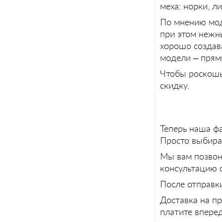
меха: норки, л
По мнению мод
при этом нежн
хорошо создав
модели – прям
Чтобы роскошь
скидку.
Теперь наша фа
Просто выбира
Мы вам позвон
консультацию 
После отправк
Доставка на п
платите вперед