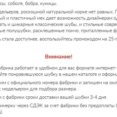
исы, соболя, бобра, куницы.
ельеров, роскошной натуральной норке нет равных. 
ый и пластичный мех дает возможность дизайнерам 
ать и шикарные классические шубы, и стильные совр
ые полушубки, расклешенные пончо, приталленные ф
 стала доступнее, воспользуйтесь промокодом на 25
Внимание!
брика работает в удобном для вас формате интернет-
йте понравившуюся шубку в нашем каталоге и оформл
им с официального номера фабрики и запишем на он
с модельером для подбора размера.
и с фабрики сроки доставки вашей шубки 3-4 дня
римерку через СДЭК за счет фабрики без предоплаты (
).