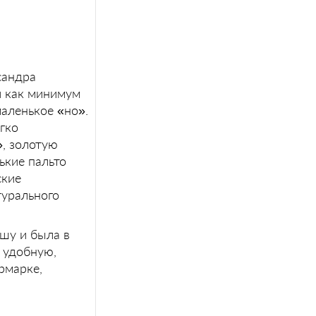
сандра
и как минимум
аленькое «но».
гко
», золотую
ькие пальто
ские
турального
ушу и была в
, удобную,
рмарке,