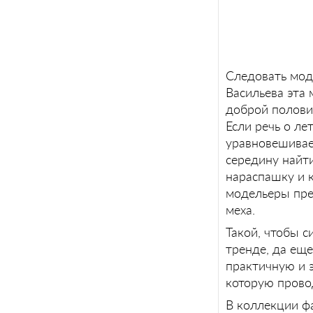
Следовать моде
Васильева эта
доброй полови
Если речь о л
уравновешивает
середину найти
нараспашку и к
модельеры пре
меха.
Такой, чтобы с
тренде, да еще
практичную и 
которую прово
В коллекции ф