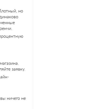
Плотный, но
одинаково
еменные
ренчи.
-процентную
магазина.
яйте заявку.
лайн-
вы ничего не