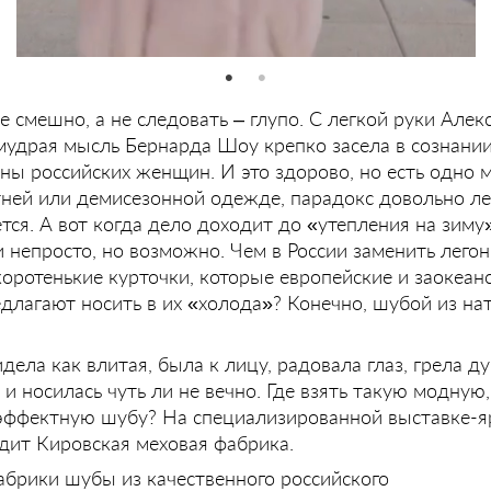
 смешно, а не следовать – глупо. С легкой руки Алек
 мудрая мысль Бернарда Шоу крепко засела в сознани
ны российских женщин. И это здорово, но есть одно м
етней или демисезонной одежде, парадокс довольно ле
ся. А вот когда дело доходит до «утепления на зиму
 непросто, но возможно. Чем в России заменить легон
оротенькие курточки, которые европейские и заокеан
длагают носить в их «холода»? Конечно, шубой из на
идела как влитая, была к лицу, радовала глаз, грела д
 и носилась чуть ли не вечно. Где взять такую модную
эффектную шубу? На специализированной выставке-я
дит Кировская меховая фабрика.
абрики шубы из качественного российского