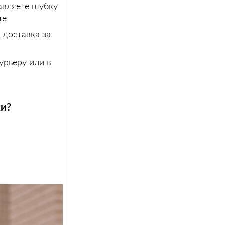
тавляете шубку
е.
 доставка за
урьеру или в
ки?