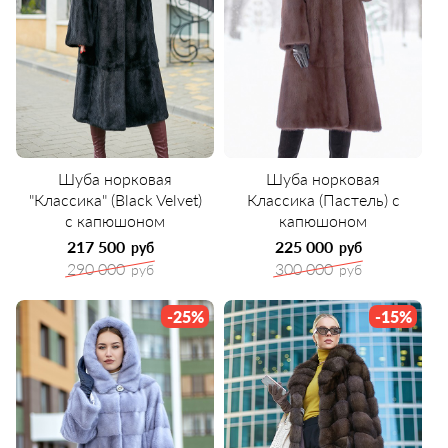
Шуба норковая
Шуба норковая
"Классика" (Black Velvet)
Классика (Пастель) с
с капюшоном
капюшоном
217 500
225 000
руб
руб
290 000
300 000
руб
руб
-25%
-15%