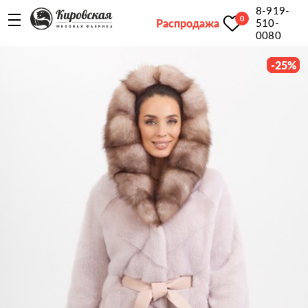
8-919-
0
Распродажа
510-
0080
-
25
%