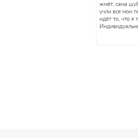
жмёт, сама шу
учли все мои 
идёт то, что я
Индивидуальны