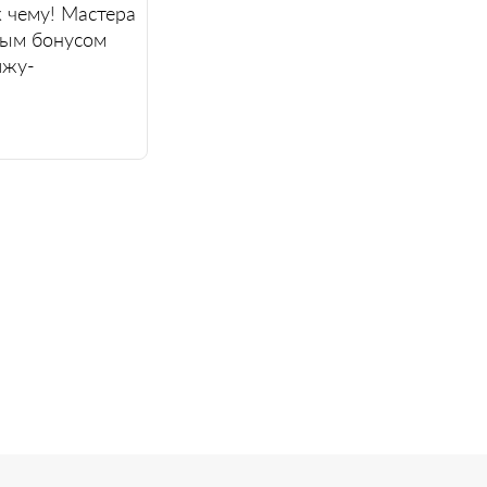
 чему! Мастера
ным бонусом
ижу-