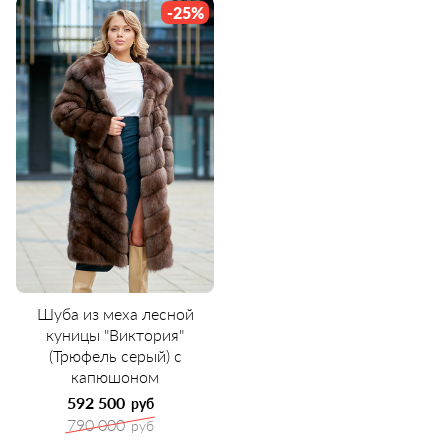
-25%
Шуба из меха лесной
куницы "Виктория"
(Трюфель серый) с
капюшоном
592 500
руб
790 000
руб