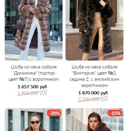
Шуба из меха соболя
Шуба из меха соболя
"Доминика" (тортор
"Виктория", цвет №2,
цвет №7) с воротником
седина 2, с английским
воротником
1 657 500
руб
1 870 000
1 950 000
руб
руб
2 200 000
руб
-20%
-15%