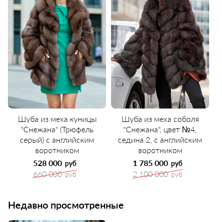
Шуба из меха куницы
Шуба из меха соболя
"Снежана" (Трюфель
"Снежана", цвет №4,
серый) с английским
седина 2, с английским
воротником
воротником
528 000
1 785 000
руб
руб
660 000
2 100 000
руб
руб
Недавно просмотренные