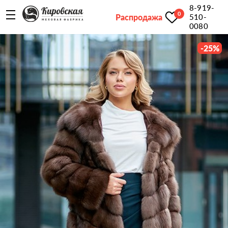
8-919-
0
Распродажа
510-
0080
-
25
%