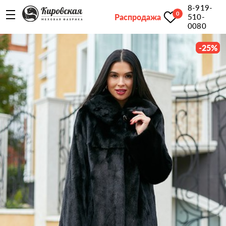
8-919-
0
Распродажа
510-
0080
-
25
%