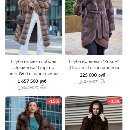
Шуба из меха соболя
Шуба норковая "Кокон"
"Доминика" (тортор
(Пастель) с капюшоном
цвет №7) с воротником
225 000
руб
1 657 500
300 000
руб
руб
1 950 000
руб
-15%
-25%