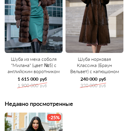
Шуба из меха соболя
Шуба норковая
"Милана" (цвет №5) с
Классика (Браун
английским воротником
Вельвет) с капюшоном
1 615 000
240 000
руб
руб
1 900 000
320 000
руб
руб
Недавно просмотренные
-25%