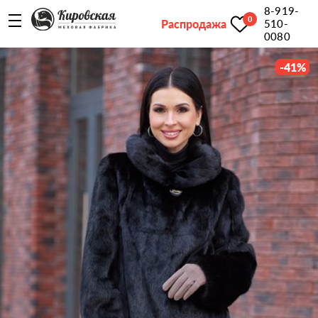
8-919-
0
Распродажа
510-
0080
-
41
%