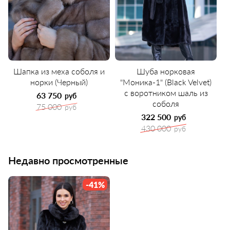
Шапка из меха соболя и
Шуба норковая
норки (Черный)
"Моника-1" (Black Velvet)
с воротником шаль из
63 750
руб
соболя
75 000
руб
322 500
руб
430 000
руб
Недавно просмотренные
-41%