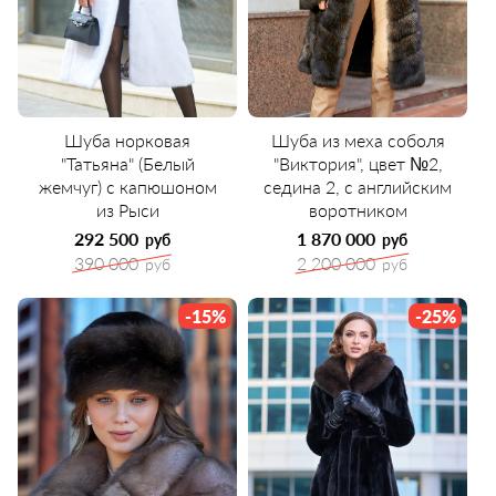
Шуба норковая
Шуба из меха соболя
"Татьяна" (Белый
"Виктория", цвет №2,
жемчуг) с капюшоном
седина 2, с английским
из Рыси
воротником
292 500
1 870 000
руб
руб
390 000
2 200 000
руб
руб
-15%
-25%