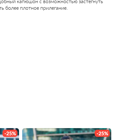
добный капюшон с возможностью застегнуть
ть более плотное прилегание.
Видео
-25%
-25%