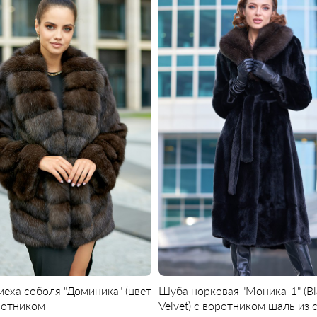
меха соболя "Доминика" (цвет
Шуба норковая "Моника-1" (Bl
ротником
Velvet) с воротником шаль из 