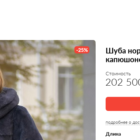
Шуба норк
-
25
%
капюшон
Стоимость
202 50
подробнее о дос
Длина