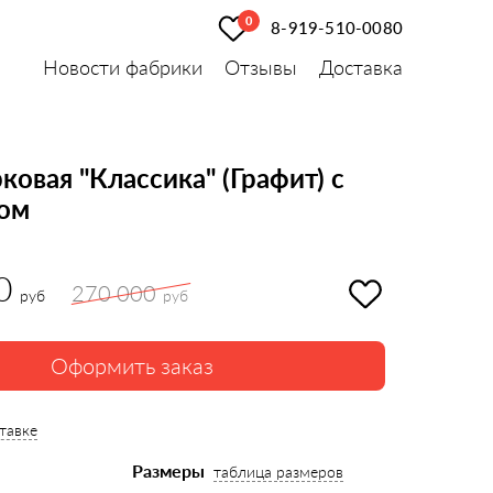
0
8-919-510-0080
Новости фабрики
Отзывы
Доставка
овая "Классика" (Графит) с
ом
0
270 000
руб
руб
Оформить заказ
тавке
Размеры
таблица размеров