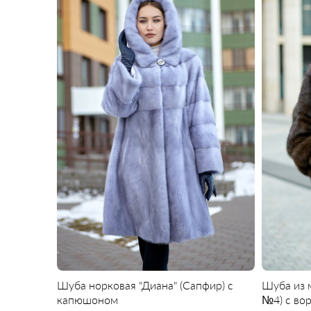
Шуба норковая "Диана" (Сапфир) с
Шуба из 
капюшоном
№4) с во