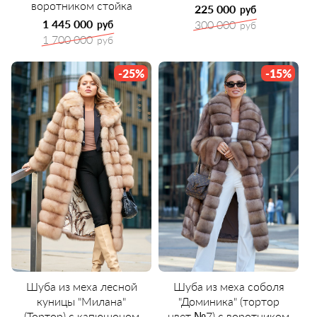
воротником стойка
225 000
руб
1 445 000
300 000
руб
руб
1 700 000
руб
-25%
-15%
Шуба из меха лесной
Шуба из меха соболя
куницы "Милана"
"Доминика" (тортор
(Тортор) с капюшоном
цвет №7) с воротником