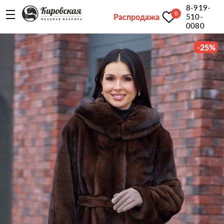
8-919-
0
Распродажа
510-
0080
-
25
%