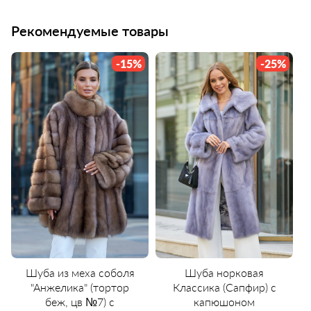
Рекомендуемые товары
-15%
-25%
Шуба из меха соболя
Шуба норковая
"Анжелика" (тортор
Классика (Сапфир) с
беж, цв №7) с
капюшоном