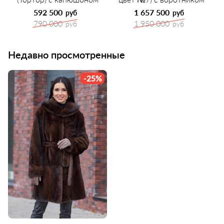
592 500
1 657 500
руб
руб
790 000
1 950 000
руб
руб
Недавно просмотренные
-25%