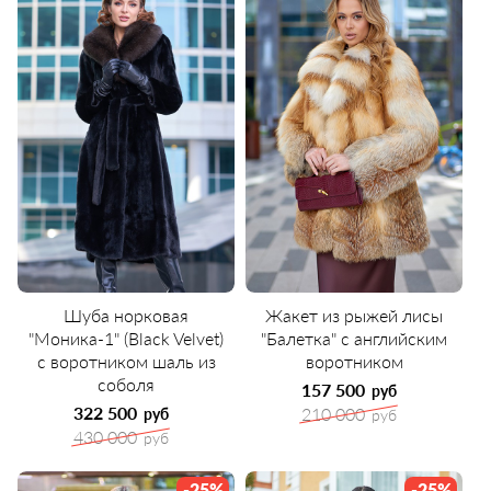
Шуба норковая
Жакет из рыжей лисы
"Моника-1" (Black Velvet)
"Балетка" с английским
с воротником шаль из
воротником
соболя
157 500
руб
322 500
210 000
руб
руб
430 000
руб
-25%
-25%