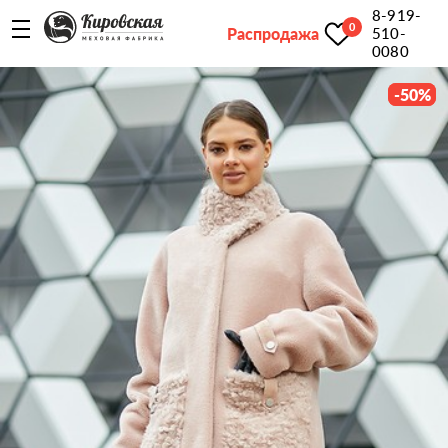
8-919-
0
Распродажа
510-
0080
-
50
%