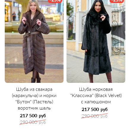
Шуба из свакара
Шуба норковая
(каракульча) и норки
"Классика" (Black Velvet)
"Бутон" (Пастель)
с капюшоном
воротник шаль
217 500
руб
217 500
290 000
руб
руб
290 000
руб